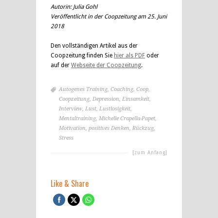
Autorin: Julia Gohl
Veröffentlicht in der Coopzeitung am 25. Juni
2018
Den vollständigen Artikel aus der
Coopzeitung finden Sie
hier als PDF
oder
auf der
Webseite der Coopzeitung
.
Autogenes Training
,
Coaching
,
Coop
,
Coopzeitung
,
Depression
,
Einsamkeit
,
Interview
,
Lust
,
Lustlosigkeit
,
Mentaltraining
,
Michelle Crapella-Papet
,
Motivation
,
positives Denken
,
Rückzug
,
Stress
[zum Anfang]
Like & Share