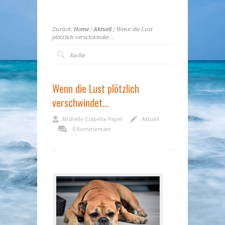
Zurück:
Home
/
Aktuell
/ Wenn die Lust
plötzlich verschwindet…
Wenn die Lust plötzlich
verschwindet…
Michelle Crapella-Papet
Aktuell
0 Kommentare