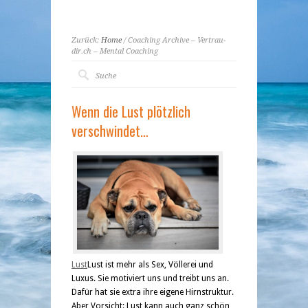
Zurück:
Home
/ Coaching Archive – Vertrau-
dir.ch – Mental Coaching
Wenn die Lust plötzlich
verschwindet…
Lust
Lust ist mehr als Sex, Völlerei und
Luxus. Sie motiviert uns und treibt uns an.
Dafür hat sie extra ihre eigene Hirnstruktur.
Aber Vorsicht: Lust kann auch ganz schön