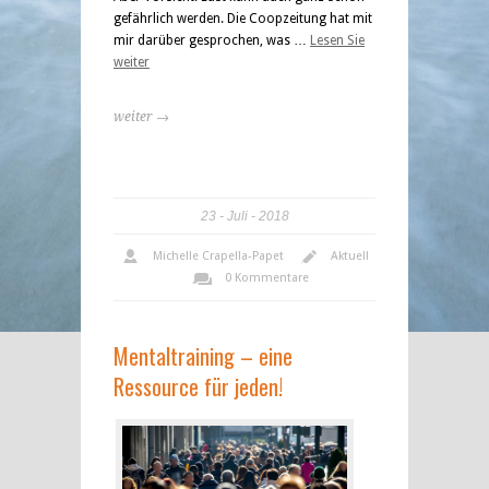
gefährlich werden. Die Coopzeitung hat mit
mir darüber gesprochen, was …
Lesen Sie
weiter
weiter →
23
Juli
2018
Michelle Crapella-Papet
Aktuell
0 Kommentare
Mentaltraining – eine
Ressource für jeden!