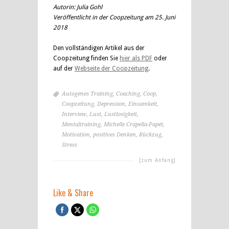
Autorin: Julia Gohl
Veröffentlicht in der Coopzeitung am 25. Juni
2018
Den vollständigen Artikel aus der
Coopzeitung finden Sie
hier als PDF
oder
auf der
Webseite der Coopzeitung
.
Autogenes Training
,
Coaching
,
Coop
,
Coopzeitung
,
Depression
,
Einsamkeit
,
Interview
,
Lust
,
Lustlosigkeit
,
Mentaltraining
,
Michelle Crapella-Papet
,
Motivation
,
positives Denken
,
Rückzug
,
Stress
[zum Anfang]
Like & Share