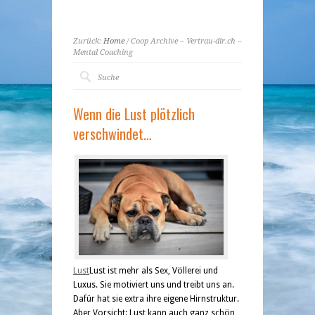
Zurück:
Home
/ Coop Archive – Vertrau-dir.ch –
Mental Coaching
Wenn die Lust plötzlich
verschwindet…
Lust
Lust ist mehr als Sex, Völlerei und
Luxus. Sie motiviert uns und treibt uns an.
Dafür hat sie extra ihre eigene Hirnstruktur.
Aber Vorsicht: Lust kann auch ganz schön