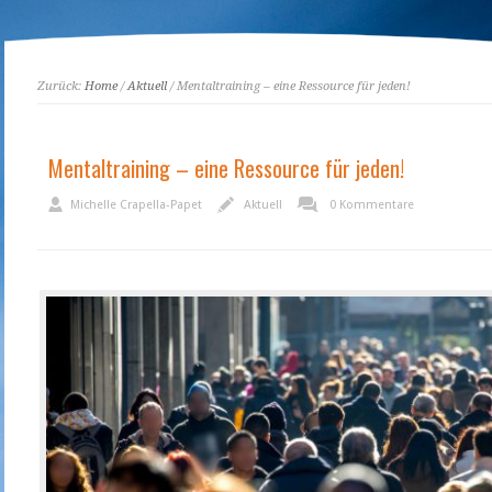
Zurück:
Home
/
Aktuell
/ Mentaltraining – eine Ressource für jeden!
Mentaltraining – eine Ressource für jeden!
Michelle Crapella-Papet
Aktuell
0 Kommentare