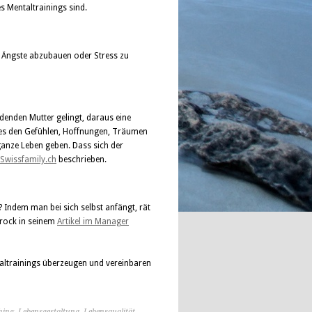
s Mentaltrainings sind.
en, Ängste abzubauen oder Stress zu
denden Mutter gelingt, daraus eine
dies den Gefühlen, Hoffnungen, Träumen
ganze Leben geben. Dass
sich der
f Swissfamily.ch
beschrieben.
 Indem man bei sich selbst anfängt, rät
brock in seinem
Artikel im Manager
taltrainings überzeugen und vereinbaren
hing
,
Lebensgestaltung
,
Lebensqualität
,