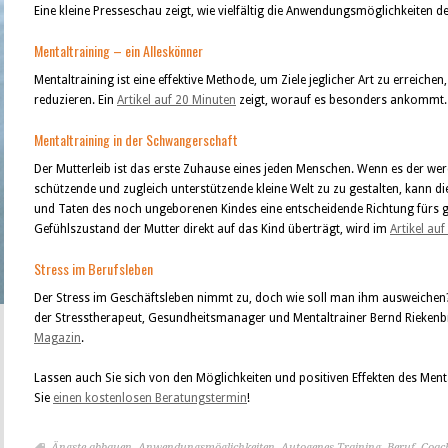
Eine kleine Presseschau zeigt, wie vielfältig die Anwendungsmöglichkeiten de
Mentaltraining – ein Alleskönner
Mentaltraining ist eine effektive Methode, um Ziele jeglicher Art zu erreich
reduzieren. Ein
Artikel auf 20 Minuten
zeigt, worauf es besonders ankommt.
Mentaltraining in der Schwangerschaft
Der Mutterleib ist das erste Zuhause eines jeden Menschen. Wenn es der wer
schützende und zugleich unterstützende kleine Welt zu zu gestalten, kann 
und Taten des noch ungeborenen Kindes eine entscheidende Richtung fürs 
Gefühlszustand der Mutter direkt auf das Kind überträgt, wird im
Artikel au
Stress im Berufsleben
Der Stress im Geschäftsleben nimmt zu, doch wie soll man ihm ausweichen?
der Stresstherapeut, Gesundheitsmanager und Mentaltrainer Bernd Rieken
Magazin
.
Lassen auch Sie sich von den Möglichkeiten und positiven Effekten des Men
Sie
einen kostenlosen Beratungstermin
!
Ängste abbauen
,
Anwendungsmöglichkeiten
,
Autogenes Training
,
Beruf
,
Coac