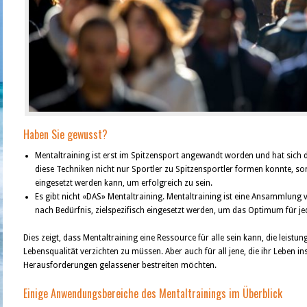
Haben Sie gewusst?
Mentaltraining ist erst im Spitzensport angewandt worden und hat sich d
diese Techniken nicht nur Sportler zu Spitzensportler formen konnte, son
eingesetzt werden kann, um erfolgreich zu sein.
Es gibt nicht «DAS» Mentaltraining. Mentaltraining ist eine Ansammlung
nach Bedürfnis, zielspezifisch eingesetzt werden, um das Optimum für jed
Dies zeigt, dass Mentaltraining eine Ressource für alle sein kann, die leistu
Lebensqualität verzichten zu müssen. Aber auch für all jene, die ihr Leben in
Herausforderungen gelassener bestreiten möchten.
Einige Anwendungsbereiche des Mentaltrainings im Überblick